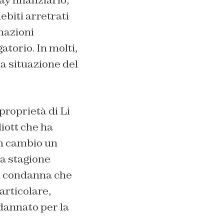
ebiti arretrati
rmazioni
atorio. In molti,
a situazione del
 proprietà di Li
iott che ha
in cambio un
ma stagione
di condanna che
articolare,
dannato per la