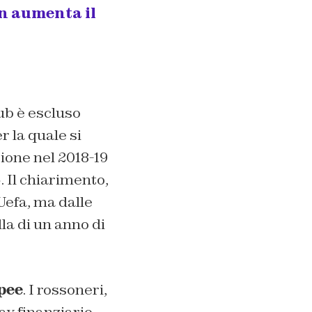
on aumenta il
ub è escluso
 la quale si
ione nel 2018-19
 Il chiarimento,
Uefa, ma dalle
la di un anno di
pee
. I rossoneri,
lay finanziario,