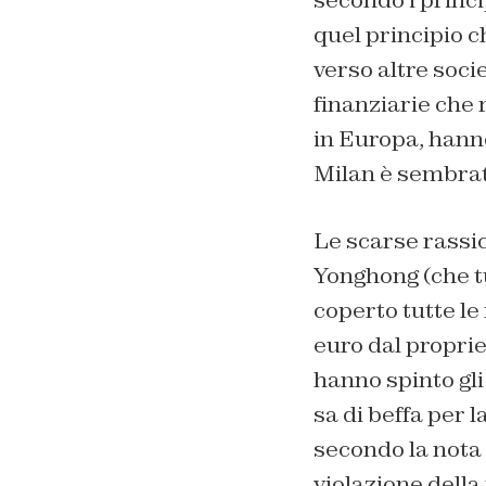
quel principio c
verso altre soci
finanziarie che r
in Europa, hanno
Milan è sembrata
Le scarse rassicu
Yonghong (che tu
coperto tutte le
euro dal proprie
hanno spinto gl
sa di beffa per 
secondo la nota 
violazione della 