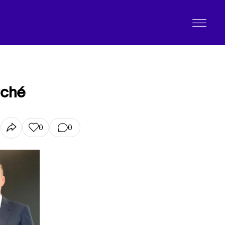
rché
0
0