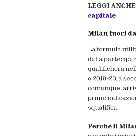
LEGGI ANCHE
capitale
Milan fuori da
La formula utili
dalla partecipa
qualificherà nel
o 2019-20, a sec
comunque, arrive
prime indicazion
squalifica.
Perché il Mila
secondo i princip