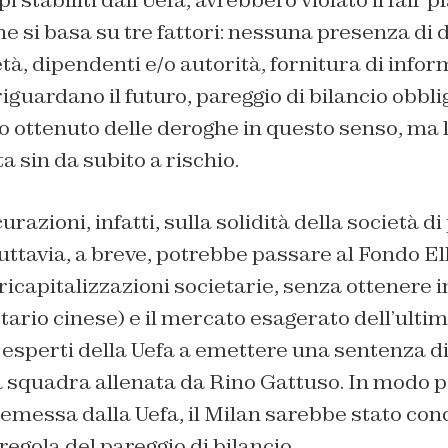
he si basa su tre fattori: nessuna presenza di d
età, dipendenti e/o autorità, fornitura di info
iguardano il futuro, pareggio di bilancio obblig
 ottenuto delle deroghe in questo senso, ma l
 sin da subito a rischio.
razioni, infatti, sulla solidità della società di
ttavia, a breve, potrebbe passare al Fondo Ell
 ricapitalizzazioni societarie, senza ottenere 
tario cinese) e il mercato esagerato dell’ulti
i esperti della Uefa a emettere una sentenza 
la squadra allenata da Rino Gattuso. In modo p
emessa dalla Uefa, il Milan sarebbe stato con
regola del pareggio di bilancio.