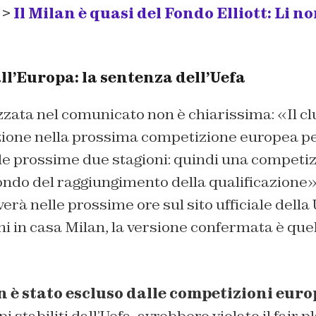
 >
Il Milan è quasi del Fondo Elliott: Li n
ll’Europa: la sentenza dell’Uefa
zzata nel comunicato non è chiarissima: «Il cl
zione nella prossima competizione europea per
le prossime due stagioni: quindi una competiz
ondo del raggiungimento della qualificazione».
rà nelle prossime ore sul sito ufficiale della 
i in casa Milan, la versione confermata è quel
n è stato escluso dalle competizioni euro
i stabiliti dall’Uefa, avrebbero violato il fair p