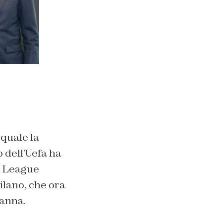
 quale la
 dell’Uefa ha
a League
ilano, che ora
sanna.