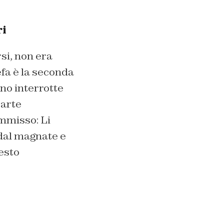
ri
si, non era
fa è la seconda
ano interrotte
parte
mmisso: Li
dal magnate e
uesto