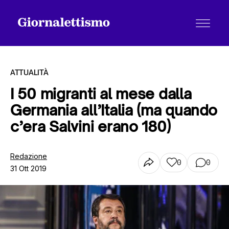
ATTUALITÀ
I 50 migranti al mese dalla
Germania all’Italia (ma quando
Tutti gli articoli
c’era Salvini erano 180)
Chi siamo
Redazione
0
0
31 Ott 2019
Contatti