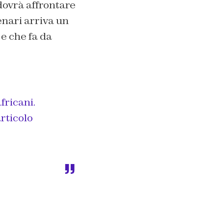
dovrà affrontare
enari arriva un
e che fa da
fricani.
articolo