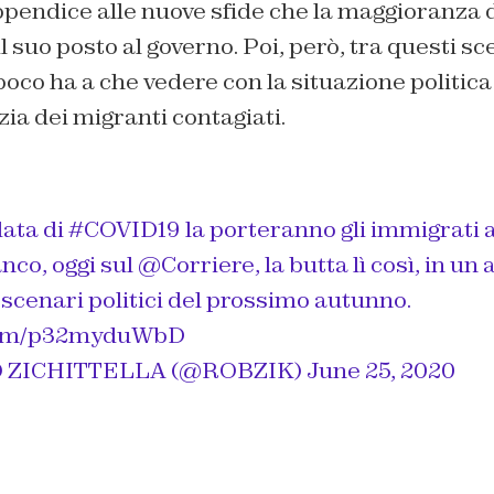
pendice alle nuove sfide che la maggioranza 
 suo posto al governo. Poi, però, tra questi sc
o ha a che vedere con la situazione politica 
zia dei migranti contagiati.
ata di
#COVID19
la porteranno gli immigrati a
co, oggi sul
@Corriere
, la butta lì così, in un 
 scenari politici del prossimo autunno.
.com/p32myduWbD
 ZICHITTELLA (@ROBZIK)
June 25, 2020