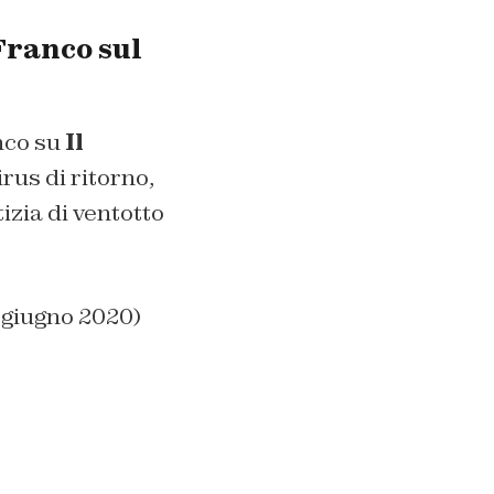
Franco sul
nco su
Il
rus di ritorno,
izia di ventotto
5 giugno 2020)