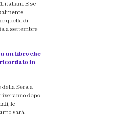
 italiani. E se
ualmente
me quella di
ta a settembre
 a un libro che
 ricordato in
e della Sera
a
 arriveranno dopo
ali, le
tutto sarà