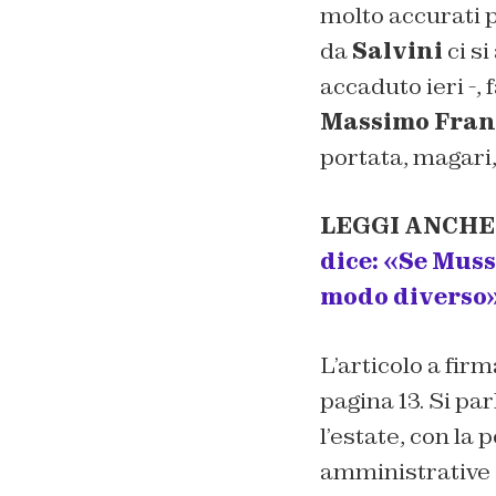
molto accurati pe
da
Salvini
ci si
accaduto ieri -,
Massimo Fran
portata, magari,
LEGGI ANCHE
dice: «Se Muss
modo diverso
L’articolo a fi
pagina 13. Si pa
l’estate, con la 
amministrative e