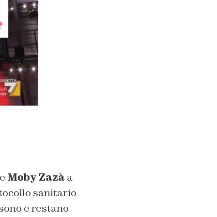
ve
Moby Zazà
a
tocollo sanitario
i sono e restano