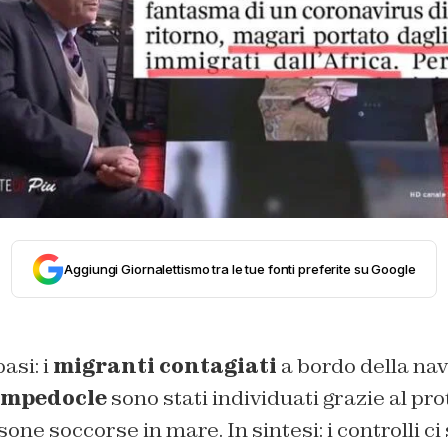
Aggiungi Giornalettismo tra le tue fonti preferite su Google
asi: i
migranti contagiati
a bordo della na
Empedocle
sono stati individuati grazie al pro
one soccorse in mare. In sintesi: i controlli c