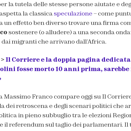
r la tutela delle stesse persone aiutate e degli
 aspetta la classica
speculazione
– come punt
 fa un effetto ben diverso trovare una firma co
co
sostenere (o alludere) a una seconda onda
 dai migranti che arrivano dall’Africa.
 >
Il Corriere e la doppia pagina dedicata
olini fosse morto 10 anni prima, sarebbe
»
rma Massimo Franco compare oggi su
Il Corrier
rla dei retroscena e degli scenari politici che
politica in pieno subbuglio tra le elezioni Region
 il referendum sul taglio dei parlamentari. Il 