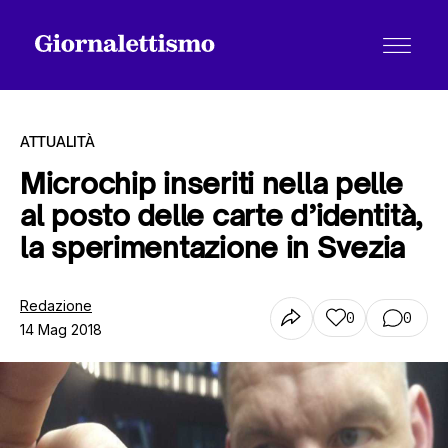
ATTUALITÀ
Microchip inseriti nella pelle
al posto delle carte d’identità,
Tutti gli articoli
la sperimentazione in Svezia
Chi siamo
Redazione
0
0
14 Mag 2018
Contatti