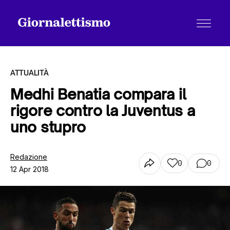
ATTUALITÀ
Medhi Benatia compara il
rigore contro la Juventus a
Tutti gli articoli
uno stupro
Chi siamo
Redazione
0
0
12 Apr 2018
Contatti