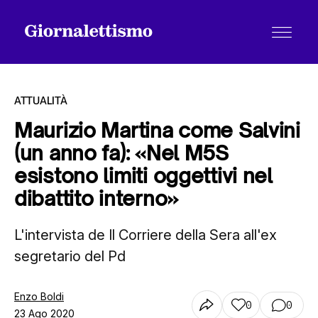
ATTUALITÀ
Maurizio Martina come Salvini
(un anno fa): «Nel M5S
Tutti gli articoli
esistono limiti oggettivi nel
dibattito interno»
Chi siamo
L'intervista de Il Corriere della Sera all'ex
segretario del Pd
Contatti
Enzo Boldi
0
0
23 Ago 2020