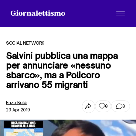
SOCIAL NETWORK
Salvini pubblica una mappa
per annunciare «nessuno
Tutti gli articoli
sbarco», ma a Policoro
arrivano 55 migranti
Chi siamo
Enzo Boldi
0
0
29 Apr 2019
Contatti