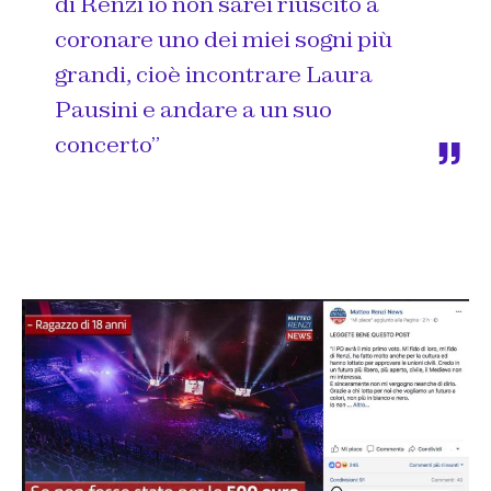
di Renzi io non sarei riuscito a
coronare uno dei miei sogni più
grandi, cioè incontrare Laura
Pausini e andare a un suo
concerto”