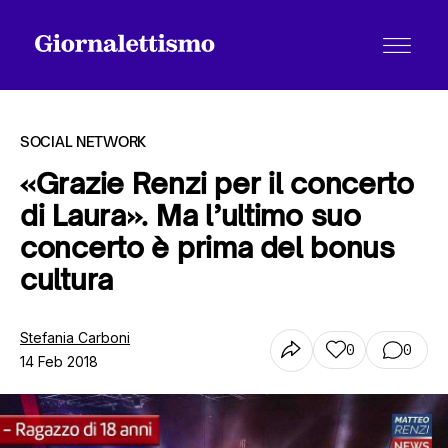
SOCIAL NETWORK
«Grazie Renzi per il concerto
di Laura». Ma l’ultimo suo
Tutti gli articoli
concerto è prima del bonus
cultura
Chi siamo
Stefania Carboni
0
0
14 Feb 2018
Contatti