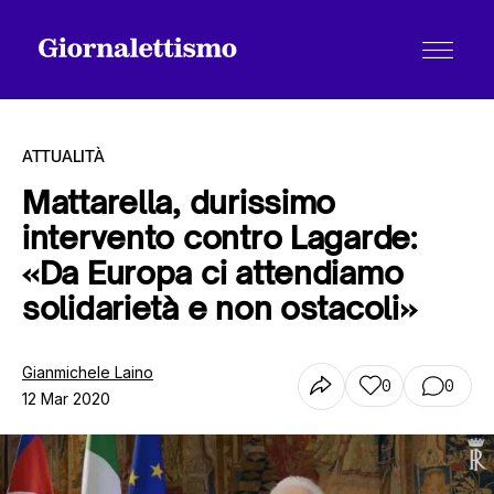
ATTUALITÀ
Mattarella, durissimo
intervento contro Lagarde:
Tutti gli articoli
«Da Europa ci attendiamo
solidarietà e non ostacoli»
Chi siamo
Gianmichele Laino
0
0
12 Mar 2020
Contatti