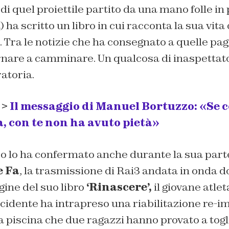
 di quel proiettile partito da una mano folle in
ha scritto un libro in cui racconta la sua vita
. Tra le notizie che ha consegnato a quelle pag
ornare a camminare. Un qualcosa di inaspettat
atoria.
 >
Il messaggio di Manuel Bortuzzo: «Se c
, con te non ha avuto pietà»
 lo ha confermato anche durante la sua part
e Fa
, la trasmissione di Rai3 andata in onda 
gine del suo libro
‘Rinascere’,
il giovane atle
ncidente ha intrapreso una riabilitazione re-
a piscina che due ragazzi hanno provato a togl