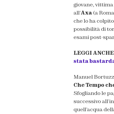
giovane, vittima
all’
Axa
(a Roma) 
che lo ha colpito
possibilità di t
esami post-spar
LEGGI ANCHE
stata bastarda
Manuel Bortuzzo
Che Tempo ch
Sfogliando le pa
successivo all’i
quell’acqua dell