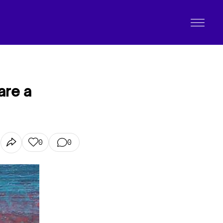
are a
0
0