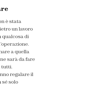
are
on è stata
etro un lavoro
n qualcosa di
l’operazione.
nare a quella
 ne sarà da fare
tutti.
nno regalare il
n sé solo