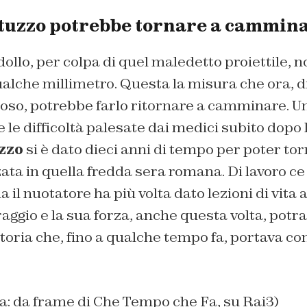
tuzzo potrebbe tornare a cammin
dollo, per colpa di quel maledetto proiettile, n
lche millimetro. Questa la misura che ora, di
coso, potrebbe farlo ritornare a camminare. U
e le difficoltà palesate dai medici subito dopo 
zzo
si è dato dieci anni di tempo per poter tor
ta in quella fredda sera romana. Di lavoro ce
il nuotatore ha più volta dato lezioni di vita a 
raggio e la sua forza, anche questa volta, potra
storia che, fino a qualche tempo fa, portava co
na: da frame di Che Tempo che Fa, su Rai3)