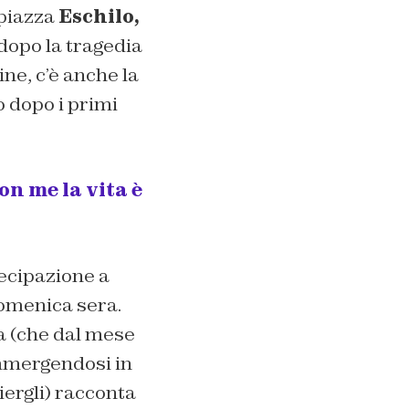
 piazza
Eschilo,
 dopo la tragedia
ine, c’è anche la
o dopo i primi
on me la vita è
ecipazione a
domenica sera.
ta (che dal mese
immergendosi in
iergli) racconta