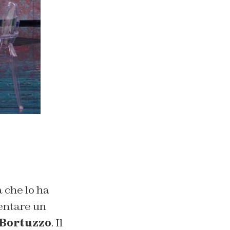
 che lo ha
ventare un
Bortuzzo
. Il