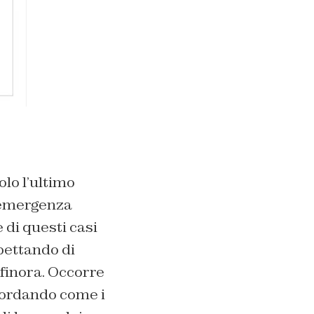
lo l’ultimo
i emergenza
 di questi casi
pettando di
 finora. Occorre
icordando come i