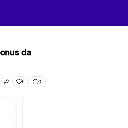
 bonus da
0
0