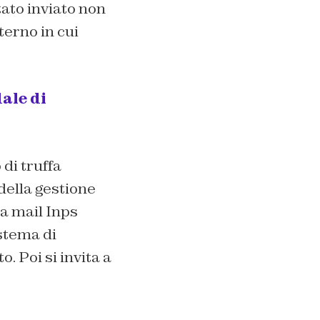
tato inviato non
terno in cui
dale di
 di truffa
della gestione
la mail Inps
istema di
. Poi si invita a