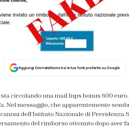
Aggiungi Giornalettismo tra le tue fonti preferite su Google
 sta circolando una mail Inps bonus 600 euro. 
uffa. Nel messaggio, che apparentemente semb
canoni dell’Istituto Nazionale di Previdenza So
ersamento del rimborso ottenuto dopo aver fat