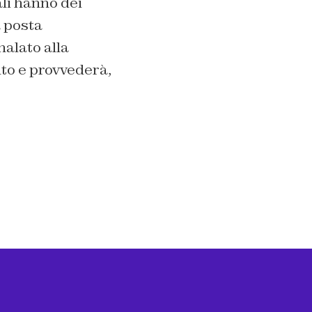
li hanno dei
a posta
alato alla
uto e provvederà,