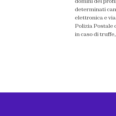
domini dei profi
determinati can
elettronica e v
Polizia Postale 
in caso di truff