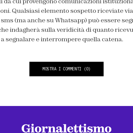
li da cui provengono comunicazioni istituziona
oni. Qualsiasi elemento sospetto riceviate vi
ia sms (ma anche su Whatsapp) può essere segn
che indagherà sulla veridicità di quanto ricev
e, a segnalare e interrompere quella catena.
MOSTRA I COMMENTI
(0)