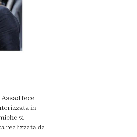
l Assad fece
utorizzata in
miche si
ta realizzata da