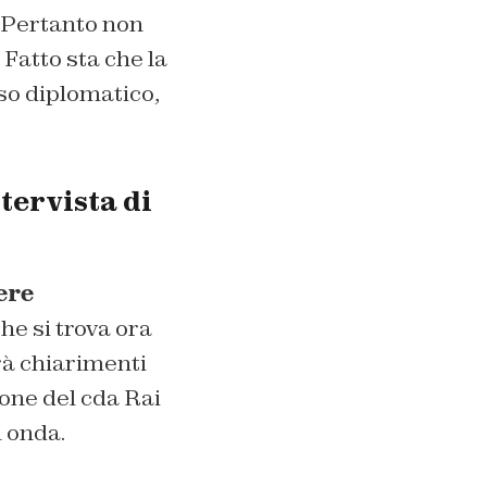
. Pertanto non
Fatto sta che la
aso diplomatico,
tervista di
ere
he si trova ora
rà chiarimenti
ione del cda Rai
 onda.