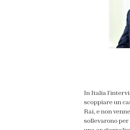
In Italia l’inte
scoppiare un cas
Rai, e non venne
sollevarono per 
una ex giornalist