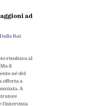
Maggioni ad
«Dalla Rai
to risultava al
Ma il
rente né del
a offerta a
nunziata. A
stratore
 l’intervista