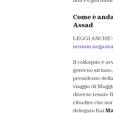
Come è andat
Assad
LEGGI ANCHE
nessun negazio
Il colloquio è a
governo siriano,
presidente della
viaggio di Maggio
diverse tesate R
ribadire che no
delegato Rai
Mau