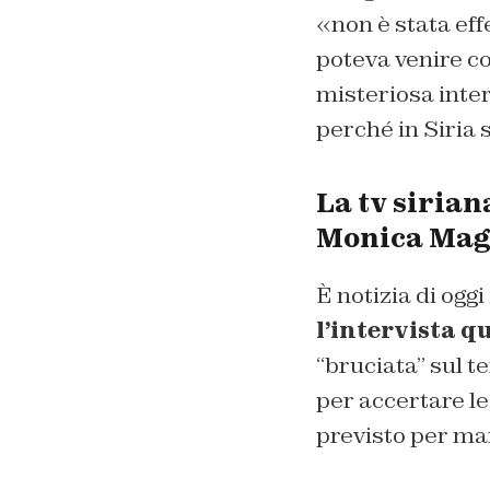
«non è stata ef
poteva venire co
misteriosa inter
perché in Siria s
La tv sirian
Monica Mag
È notizia di oggi
l’intervista q
“bruciata” sul 
per accertare le
previsto per mar