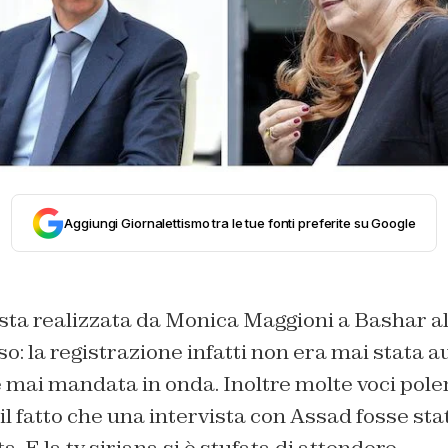
Aggiungi Giornalettismo tra le tue fonti preferite su Google
rvista realizzata da Monica Maggioni a Bashar a
o: la registrazione infatti non era mai stata a
 mai mandata in onda. Inoltre molte voci pole
il fatto che una intervista con Assad fosse sta
a. E la tv siriana si è stufata di attendere.