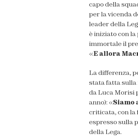
capo della squa
per la vicenda d
leader della Leg
è iniziato con l
immortale il pre
«
E allora Mac
La differenza, pe
stata fatta sulla
da Luca Morisi p
anno): «
Siamo a
criticata, con l
espresso sulla 
della Lega.