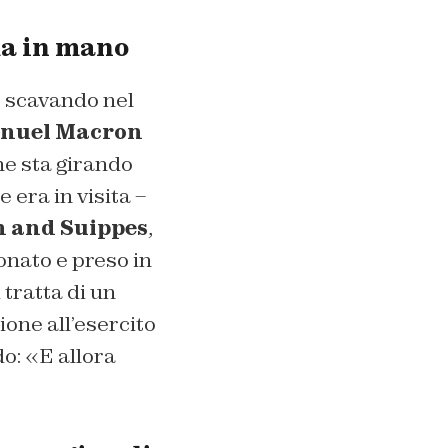
ma in mano
, scavando nel
uel Macron
he sta girando
 era in visita –
 and Suippes
,
ionato e preso in
 tratta di un
ione all’esercito
do: «E allora