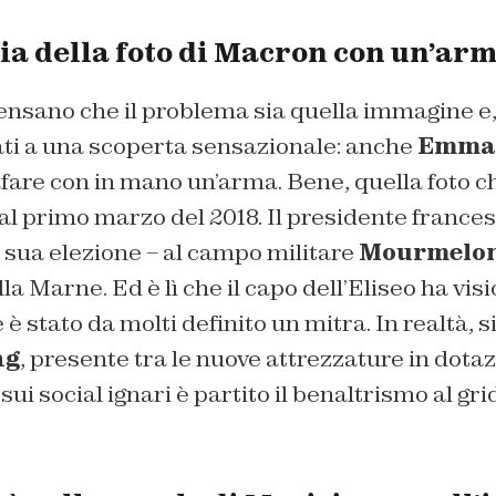
ria della foto di Macron con un’ar
pensano che il problema sia quella immagine e
ati a una scoperta sensazionale: anche
Emman
rafare con in mano un’arma. Bene, quella foto c
 al primo marzo del 2018. Il presidente francese
 sua elezione – al campo militare
Mourmelon
la Marne. Ed è lì che il capo dell’Eliseo ha vis
 stato da molti definito un mitra. In realtà, si
ng
, presente tra le nuove attrezzature in dotaz
ui social ignari è partito il benaltrismo al gri