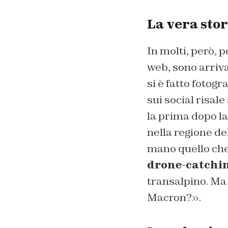
La vera sto
In molti, però, 
web, sono arriv
si è fatto fotog
sui social risale
la prima dopo la
nella regione del
mano quello che è
drone-catchi
transalpino. Ma s
Macron?».