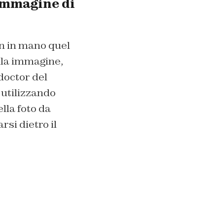
’immagine di
on in mano quel
ella immagine,
doctor del
 utilizzando
lla foto da
rsi dietro il