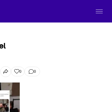
el
0
0