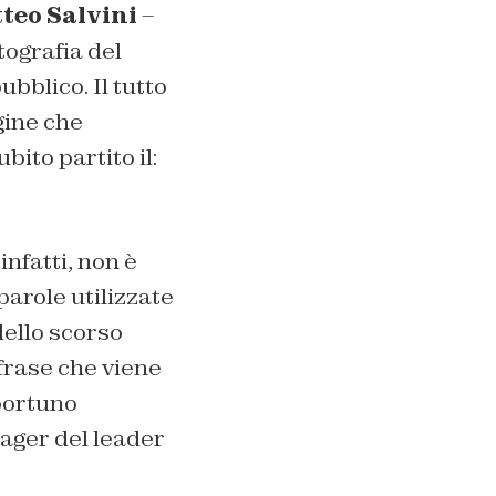
teo Salvini
–
tografia del
bblico. Il tutto
gine che
ito partito il:
infatti, non è
parole utilizzate
dello scorso
 frase che viene
pportuno
ager del leader