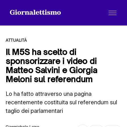
ATTUALITÀ
Il M5S ha scelto di
sponsorizzare i video di
Tutti gli articoli
Matteo Salvini e Giorgia
Meloni sul referendum
Chi siamo
Lo ha fatto attraverso una pagina
recentemente costituita sul referendum sul
Contatti
taglio dei parlamentari
Gianmichele Laino