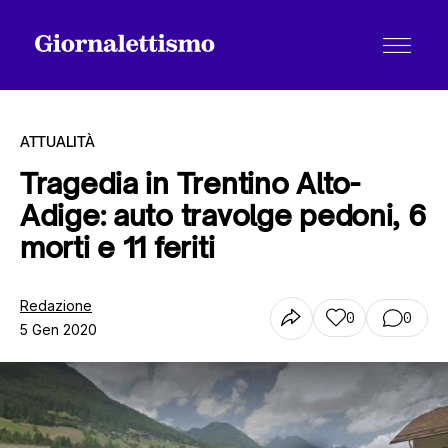
ATTUALITÀ
Tragedia in Trentino Alto-
Adige: auto travolge pedoni, 6
Tutti gli articoli
morti e 11 feriti
Chi siamo
Redazione
0
0
5 Gen 2020
Contatti