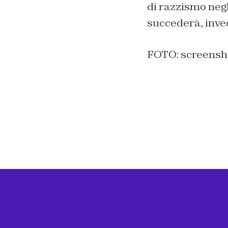
di razzismo negl
succederà, invec
FOTO: screenshot