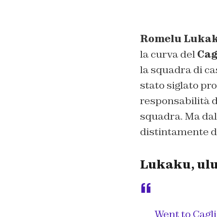
Romelu Luka
la curva del
Cag
la squadra di casa
stato siglato pr
responsabilità d
squadra. Ma dall
distintamente d
Lukaku, ulul
Went to Cagli