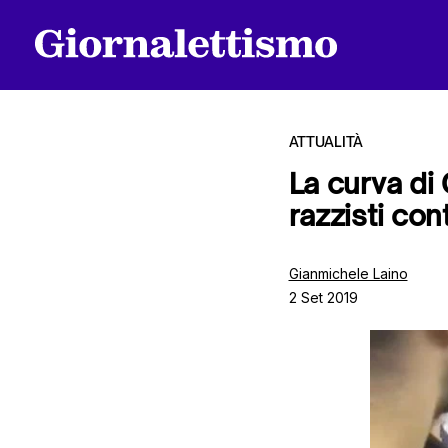
ATTUALITÀ
La curva di 
razzisti co
Tutti gli articoli
Gianmichele Laino
2 Set 2019
Chi siamo
Contatti