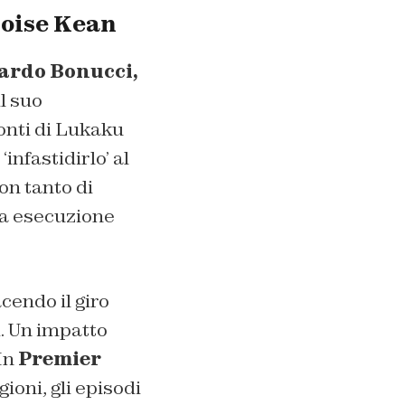
Moise Kean
ardo Bonucci,
l suo
onti di Lukaku
infastidirlo’ al
on tanto di
ta esecuzione
acendo il giro
i. Un impatto
 In
Premier
ioni, gli episodi