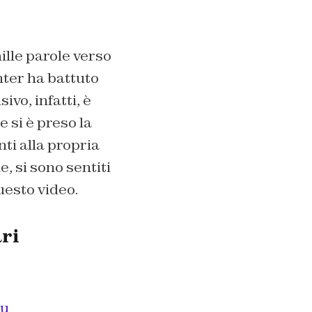
ille parole verso
nter ha battuto
ivo, infatti, è
 si è preso la
nti alla propria
, si sono sentiti
uesto video.
ari
u