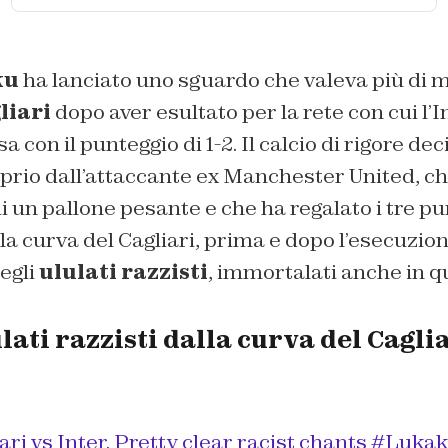
ku
ha lanciato uno sguardo che valeva più di m
liari
dopo aver esultato per la rete con cui l’I
 con il punteggio di 1-2. Il calcio di rigore decis
oprio dall’attaccante ex Manchester United, che
i un pallone pesante e che ha regalato i tre pu
a curva del Cagliari, prima e dopo l’esecuzione
egli
ululati razzisti
, immortalati anche in q
ati razzisti dalla curva del Cagli
ari vs Inter. Pretty clear racist chants
#Lukak