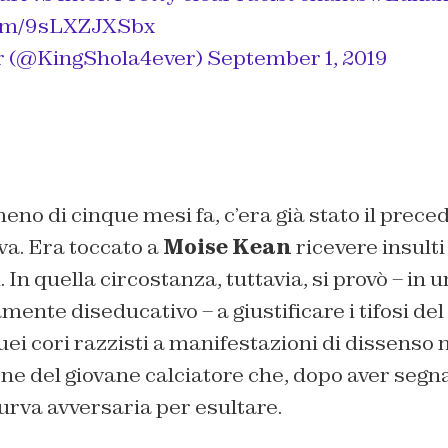
.com/9sLXZJXSbx
r (@KingShola4ever)
September 1, 2019
eno di cinque mesi fa, c’era già stato il prece
va. Era toccato a
Moise Kean
ricevere insulti 
i. In quella circostanza, tuttavia, si provò – in 
ente diseducativo – a giustificare i tifosi del 
i cori razzisti a manifestazioni di dissenso n
ne del giovane calciatore che, dopo aver segnat
curva avversaria per esultare.