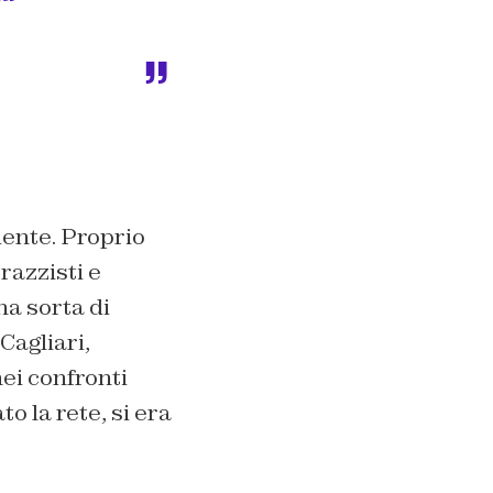
dente. Proprio
razzisti e
una sorta di
Cagliari,
ei confronti
o la rete, si era