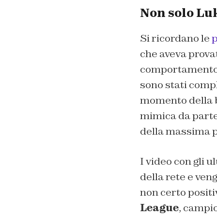
Non solo Lu
Si ricordano le
p
che aveva provat
comportamento ne
sono stati comple
momento della ba
mimica da parte 
della massima p
I video con gli u
della rete e ven
non certo positi
League
, campio