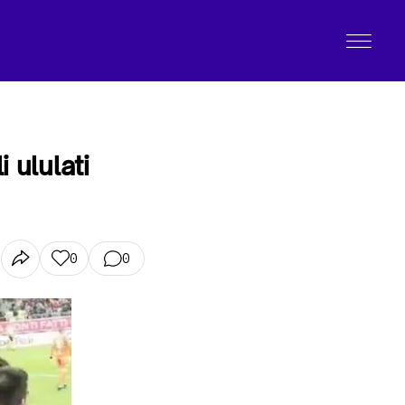
 ululati
0
0