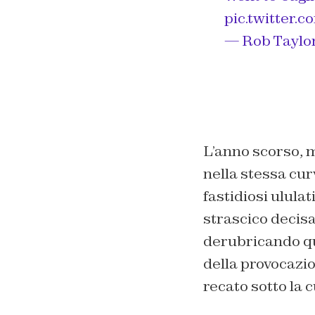
pic.twitter
— Rob Taylo
L’anno scorso, m
nella stessa cur
fastidiosi ululat
strascico decisam
derubricando que
della provocazio
recato sotto la 