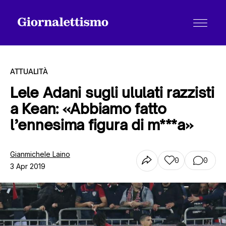
ATTUALITÀ
Lele Adani sugli ululati razzisti
a Kean: «Abbiamo fatto
Tutti gli articoli
l’ennesima figura di m***a»
Chi siamo
Gianmichele Laino
0
0
3 Apr 2019
Contatti