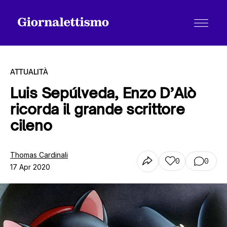
ATTUALITÀ
Luis Sepúlveda, Enzo D’Alò
ricorda il grande scrittore
Tutti gli articoli
cileno
Chi siamo
Thomas Cardinali
0
0
17 Apr 2020
Contatti