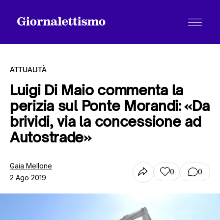
ATTUALITÀ
Luigi Di Maio commenta la
perizia sul Ponte Morandi: «Da
Tutti gli articoli
brividi, via la concessione ad
Autostrade»
Chi siamo
Gaia Mellone
0
0
2 Ago 2019
Contatti