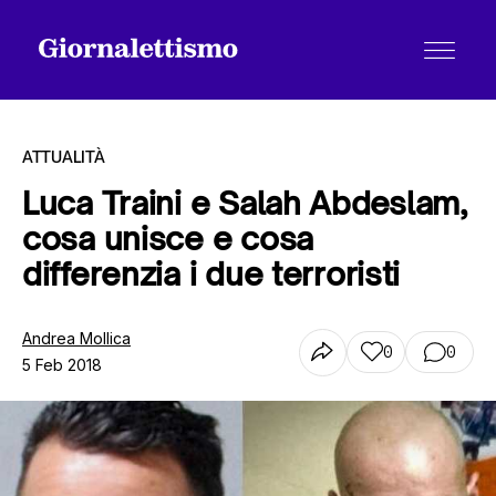
ATTUALITÀ
Luca Traini e Salah Abdeslam,
cosa unisce e cosa
Tutti gli articoli
differenzia i due terroristi
Chi siamo
Andrea Mollica
0
0
5 Feb 2018
Contatti