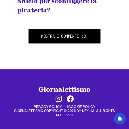
Shield per sconfiggere la
pirateria?
MOSTRA I COMMENTI
(0)
PRIVACY POLICY
COOKIE POLICY
GIORNALETTISMO COPYRIGHT © 2026 BY NEXILIA. ALL RIGHTS
RESERVED