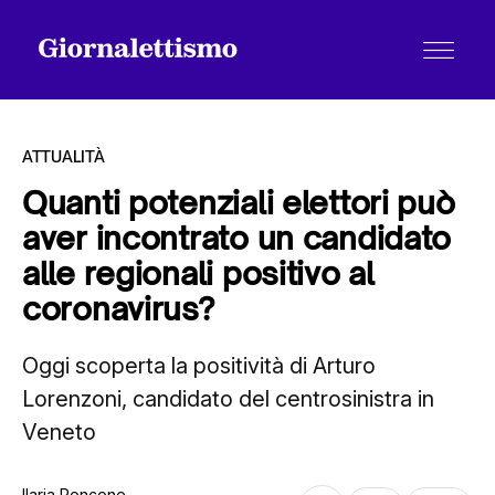
ATTUALITÀ
Quanti potenziali elettori può
aver incontrato un candidato
Tutti gli articoli
alle regionali positivo al
coronavirus?
Chi siamo
Oggi scoperta la positività di Arturo
Lorenzoni, candidato del centrosinistra in
Contatti
Veneto
Ilaria Roncone