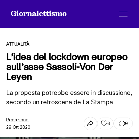
ATTUALITÀ
L’idea del lockdown europeo
sull’asse Sassoli-Von Der
Tutti gli articoli
Leyen
La proposta potrebbe essere in discussione,
Chi siamo
secondo un retroscena de La Stampa
Contatti
Redazione
0
0
29 Ott 2020