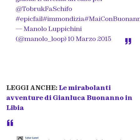
@TobrukFaSchifo
#epicfail
#immondizia
#MaiConBuonan
— Manolo Luppichini
(@manolo_loop)
10 Marzo 2015
LEGGI ANCHE:
Le mirabolanti
avventure di Gianluca Buonanno in
Libia