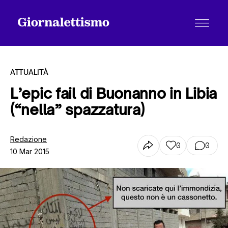
ATTUALITÀ
L’epic fail di Buonanno in Libia
(“nella” spazzatura)
Tutti gli articoli
Redazione
0
0
10 Mar 2015
Chi siamo
Contatti