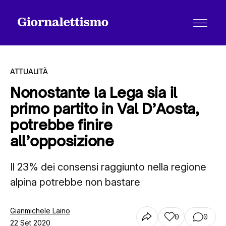
ATTUALITÀ
Nonostante la Lega sia il
primo partito in Val D’Aosta,
Tutti gli articoli
potrebbe finire
all’opposizione
Chi siamo
Il 23% dei consensi raggiunto nella regione
alpina potrebbe non bastare
Contatti
Gianmichele Laino
0
0
22 Set 2020