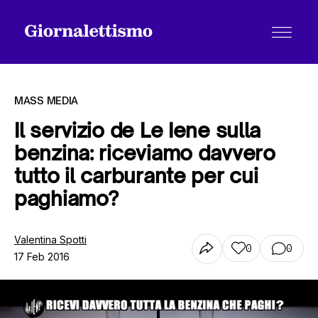
MASS MEDIA
Il servizio de Le Iene sulla
benzina: riceviamo davvero
Tutti gli articoli
tutto il carburante per cui
paghiamo?
Chi siamo
Valentina Spotti
0
0
17 Feb 2016
Contatti