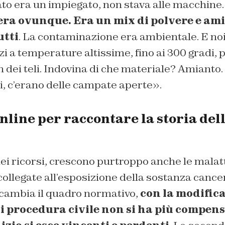
to era un impiegato, non stava alle macchine.
era ovunque. Era un mix di polvere e ami
utti
. La contaminazione era ambientale. E no
zi a temperature altissime, fino ai 300 gradi, 
 dei teli. Indovina di che materiale? Amianto. E
i, c’erano delle campate aperte».
online per raccontare la storia del
ei ricorsi, crescono purtroppo anche le malatt
ollegate all’esposizione della sostanza cance
cambia il quadro normativo,
con la modifica
di procedura civile non si ha più compen