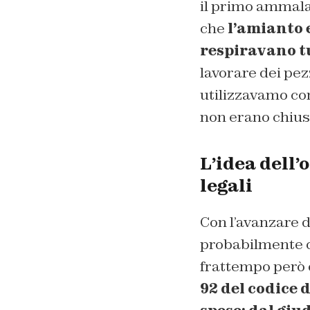
il primo ammala
che
l’amianto 
respiravano t
lavorare dei pez
utilizzavamo con
non erano chius
L’idea dell’
legali
Con l’avanzare d
probabilmente c
frattempo però 
92 del codice 