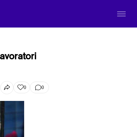
lavoratori
0
0