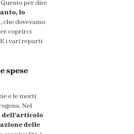
 Questo per dire
anto, lo
i, che dovevamo
per coprirci
 i vari reparti
le spese
ie e le morti
rogena. Nel
 dell’articolo
sazione delle