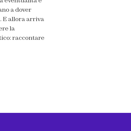
a eventualità è
vano a dover
 E allora arriva
ere la
tico: raccontare