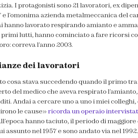
izia. I protagonisti sono 21 lavoratori, ex dipe
 e l’omonima azienda metalmeccanica del ca
ai hanno lavorato respirando amianto e ammal
 i primi lutti, hanno cominciato a fare ricorsi c
voro: correva l’anno 2003.
ianze dei lavoratori
 cosa stava succedendo quando il primo tra 
eferto del medico che aveva respirato l’amianto,
iti. Andai a cercare uno a uno i miei colleghi
tirono le cause»
ricorda un operaio intervistat
l’epoca hanno taciuto, il periodo di maggiore
o fui assunto nel 1957 e sono andato via nel 199