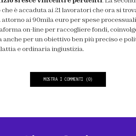
izio si esce vincenti e perdenti
. La second
che è accaduta ai 21 lavoratori che ora si tro
 attorno ai 90mila euro per spese processuali.
ttaforma on-line per raccogliere fondi, coinvolg
 anche per un obiettivo ben più preciso e poli
attia e ordinaria ingiustizia.
MOSTRA I COMMENTI
(0)