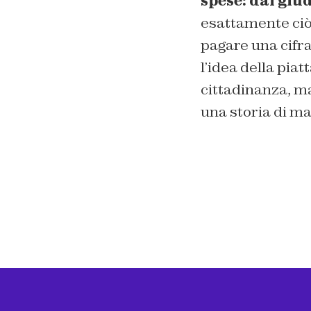
spese: dal giud
esattamente ciò 
pagare una cifra
l’idea della pia
cittadinanza, ma
una storia di mal