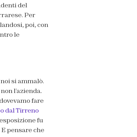
ndenti del
rrarese. Per
andosi, poi, con
ontro le
noi si ammalò.
 non l’azienda.
, dovevamo fare
o dal Tirreno
 esposizione fu
2. E pensare che