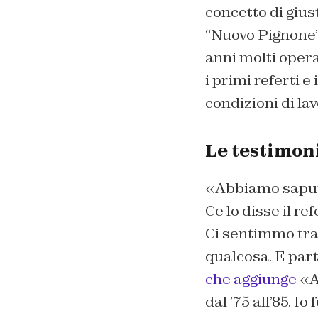
concetto di giust
“Nuovo Pignone”
anni molti oper
i primi referti e
condizioni di la
Le testimon
«Abbiamo saputo
Ce lo disse il r
Ci sentimmo trad
qualcosa. E par
che aggiunge
«Al
dal ’75 all’85. I