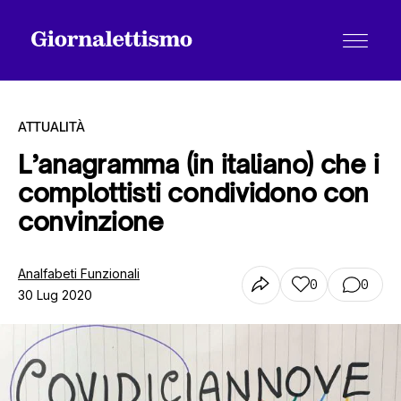
ATTUALITÀ
L’anagramma (in italiano) che i
complottisti condividono con
Tutti gli articoli
convinzione
Chi siamo
Analfabeti Funzionali
0
0
30 Lug 2020
Contatti