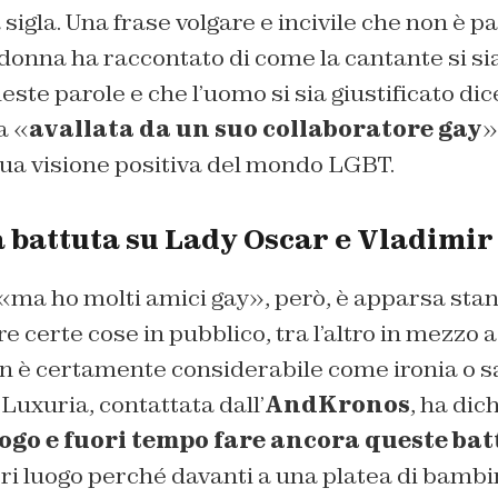
 sigla. Una frase volgare e incivile che non è p
donna ha raccontato di come la cantante si si
este parole e che l’uomo si sia giustificato di
a «
avallata da un suo collaboratore gay
»
sua visione positiva del mondo LGBT.
a battuta su Lady Oscar e Vladimi
 «ma ho molti amici gay», però, è apparsa stant
re certe cose in pubblico, tra l’altro in mezzo 
on è certamente considerabile come ironia o 
Luxuria, contattata dall’
AndKronos
, ha dic
uogo e fuori tempo fare ancora queste bat
ori luogo perché davanti a una platea di bambin