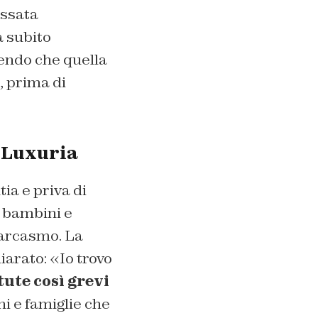
assata
a subito
cendo che quella
, prima di
r Luxuria
ia e priva di
a bambini e
sarcasmo. La
hiarato: «Io trovo
tute così grevi
i e famiglie che