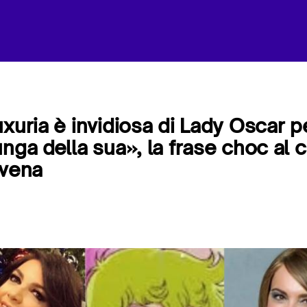
uxuria è invidiosa di Lady Oscar p
unga della sua», la frase choc al 
Avena