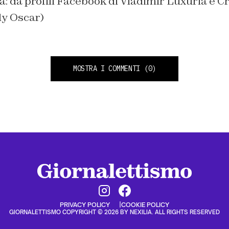
na: da profili Facebook di Vladimir Luxuria e C
dy Oscar)
MOSTRA I COMMENTI
(0)
PRIVACY POLICY
COOKIE POLICY
GIORNALETTISMO COPYRIGHT © 2026 BY NEXILIA. ALL RIGHTS RESERVED