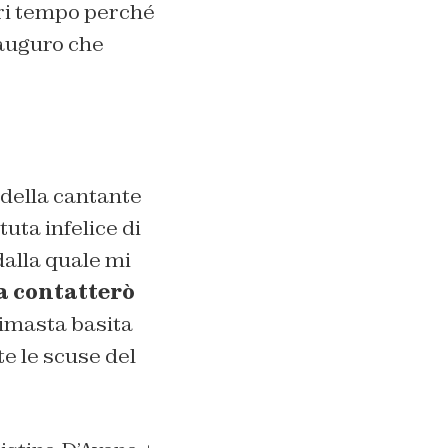
ori tempo perché
 auguro che
 della cantante
uta infelice di
dalla quale mi
a contatterò
rimasta basita
e le scuse del