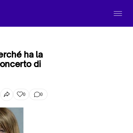
erché ha la
concerto di
0
0