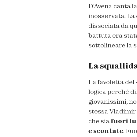
D’Avena canta la
inosservata. La 
dissociata da qu
battuta era stat
sottolineare la 
La squallid
La favoletta del
logica perché di
giovanissimi, n
stessa Vladimir 
che sia
fuori l
e scontate
. Fu