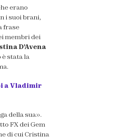
che erano
n i suoi brani,
a frase
ei membri dei
stina D’Avena
 è stata la
ma.
bi a Vladimir
ga della sua».
etto FX dei Gem
ne di cui Cristina