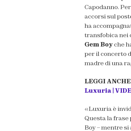
Capodanno. Per d
accorsi sul posto
ha accompagnato 
transfobica nei 
Gem Boy
che h
per il concerto d
madre di una rag
LEGGI ANCHE
Luxuria |
VID
«Luxuria è invid
Questa la frase 
Boy – mentre si a