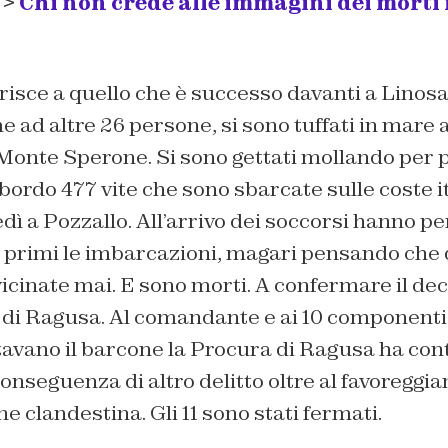
 >
Chi non crede alle immagini dei morti 
ferisce a quello che è successo davanti a Linos
 ad altre 26 persone, si sono tuffati in mare a
Monte Sperone. Si sono gettati mollando per p
bordo 477 vite che sono sbarcate sulle coste i
ì a Pozzallo. All’arrivo dei soccorsi hanno pe
 primi le imbarcazioni, magari pensando che 
icinate mai. E sono morti. A confermare il dec
di Ragusa. Al comandante e ai 10 componenti 
otavano il barcone la Procura di Ragusa ha cont
nseguenza di altro delitto oltre al favoreggi
e clandestina. Gli 11 sono stati fermati.