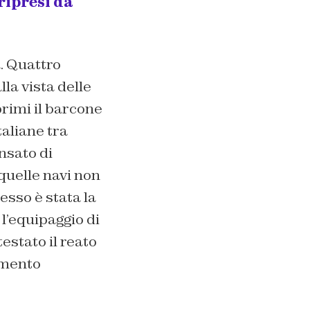
ripresi da
a. Quattro
lla vista delle
rimi il barcone
taliane tra
nsato di
quelle navi non
esso è stata la
l’equipaggio di
estato il reato
amento