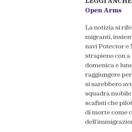
LEGGI ANCHE
Open Arms
La notizia si ri
migranti, insieme
navi Potector e 
strapieno con a 
domenica e luned
raggiungere per
si sarebbero avv
squadra mobile 
scafisti che pil
di morte come co
dell’immigrazion