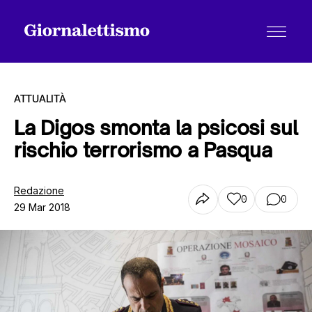
ATTUALITÀ
La Digos smonta la psicosi sul
rischio terrorismo a Pasqua
Tutti gli articoli
Redazione
0
0
29 Mar 2018
Chi siamo
Contatti