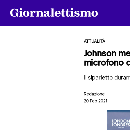
ATTUALITÀ
Johnson met
microfono q
Tutti gli articoli
Il siparietto duran
Chi siamo
Redazione
20 Feb 2021
Contatti