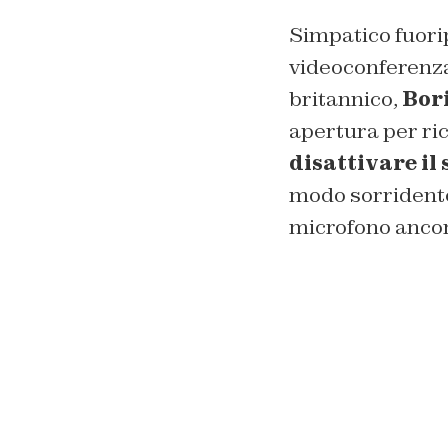
Simpatico fuorip
videoconferenza
britannico,
Bor
apertura per ri
disattivare il
modo sorridente
microfono ancor