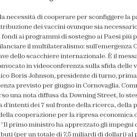
lla necessità di cooperare per sconfiggere la
stribuzione dei vaccini ovunque sia necessari
 fondi ai programmi di sostegno ai Paesi più 
ilanciare il multilateralismo: sull’emergenza
iave dello scacchiere internazionale. È il mes
onvocato in videoconferenza sulla sfida delle 
ico Boris Johnson, presidente di turno, prim
senza previsto per giugno in Cornovaglia. Co
erso una nota diffusa da Downing Street, lo st
 d’intenti dei 7 sul fronte della ricerca, della
della cooperazione per la ripresa economica d
“Il primo ministro ha apprezzato gli impegni d
buti (per un totale di 7,5 miliardi di dollari) 