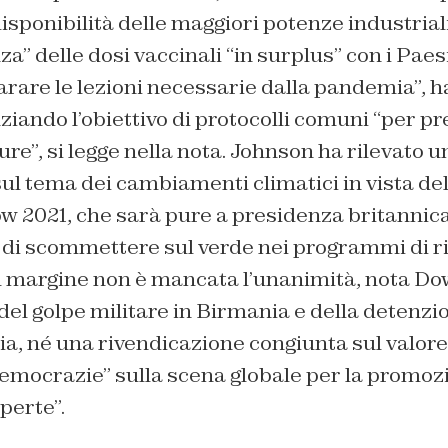
disponibilità delle maggiori potenze industrial
a” delle dosi vaccinali “in surplus” con i Paesi
are le lezioni necessarie dalla pandemia”, ha
iando l’obiettivo di protocolli comuni “per p
e”, si legge nella nota. Johnson ha rilevato 
ul tema dei cambiamenti climatici in vista de
w 2021, che sarà pure a presidenza britannica
 di scommettere sul verde nei programmi di ri
A margine non è mancata l’unanimità, nota Do
el golpe militare in Birmania e della detenzi
a, né una rivendicazione congiunta sul valore
democrazie” sulla scena globale per la promozi
perte”.