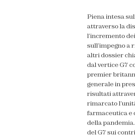
Piena intesa su
attraverso la di
l’incremento dei
sull’impegno a r
altri dossier ch
dal vertice G7 c
premier britann
generale in pre
risultati attrav
rimarcato l’unità
farmaceutica e 
della pandemia. 
del G7 sui contri