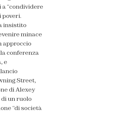
i a “condividere
 poveri.
 insistito
revenire minace
un approccio
lla conferenza
, e
lancio
wning Street,
one di Alexey
 di un ruolo
one “di società