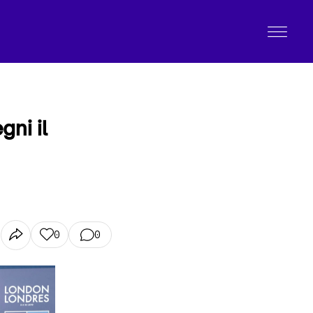
ni il
0
0