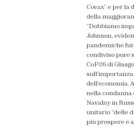
Covax” e per la 
della maggioranz
“Dobbiamo impar
Johnson, evidenz
pandemiche futur
condiviso pure s
CoP26 di Glasgo
sull’importanza
dell’economia. 
nella condanna d
Navalny in Russi
unitario “delle 
più prospere e a