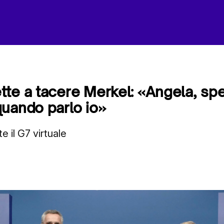
te a tacere Merkel: «Angela, speg
uando parlo io»
te il G7 virtuale