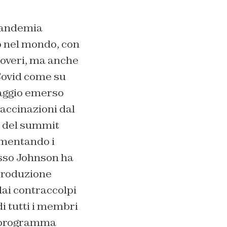
 pandemia
o nel mondo, con
poveri, ma anche
 Covid come su
saggio emerso
vaccinazioni dal
a del summit
mmentando i
esso Johnson ha
 produzione
ai contraccolpi
i tutti i membri
al programma