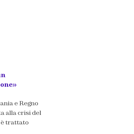
un
ione»
rmania e Regno
 alla crisi del
 è trattato