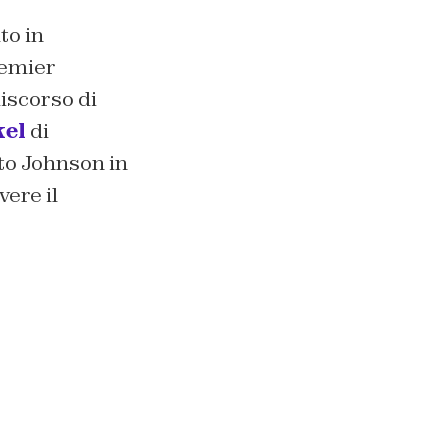
to in
remier
discorso di
kel
di
tto Johnson in
ere il