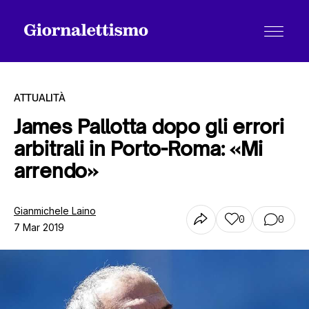
ATTUALITÀ
James Pallotta dopo gli errori
arbitrali in Porto-Roma: «Mi
Tutti gli articoli
arrendo»
Chi siamo
Gianmichele Laino
0
0
7 Mar 2019
Contatti