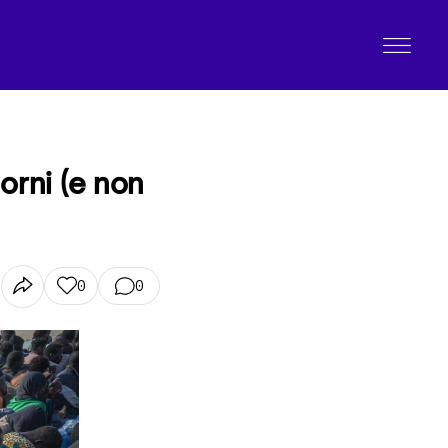
iorni (e non
0
0