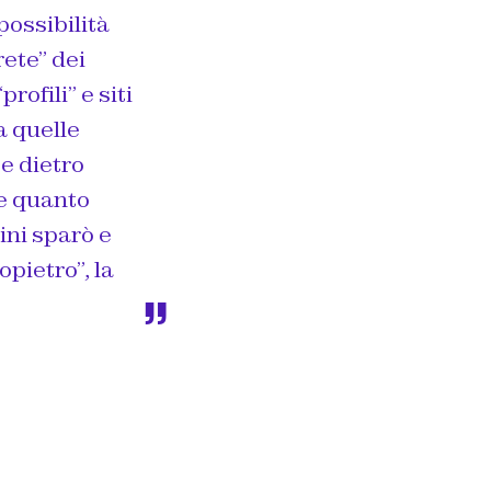
possibilità
ete” dei
rofili” e siti
a quelle
e dietro
re quanto
ni sparò e
pietro”, la