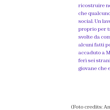
ricostruire n
che qualcuno 
social. Un lav
proprio per t
svolte da com
alcuni fatti 
accaduto a M
ferì sei stra
giovane che e
(Foto credits: A