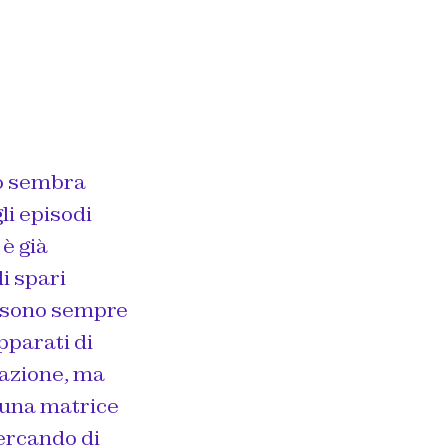
to sembra
li episodi
 è già
i spari
a, sono sempre
apparati di
lazione, ma
 una matrice
cercando di