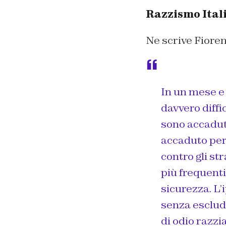
Razzismo Itali
Ne scrive Fiore
In un mese e 
davvero diffi
sono accaduti
accaduto per 
contro gli st
più frequenti,
sicurezza. L’
senza esclude
di odio razzi