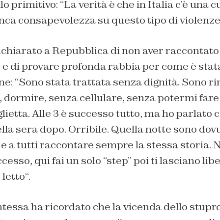
lo primitivo: “
La verità è che in Italia c’è una 
nca consapevolezza su questo tipo di violenz
ichiarato a
Repubblica
di non aver raccontato 
e di provare profonda rabbia per come è stata
e: “
Sono stata trattata senza dignità. Sono ri
 dormire, senza cellulare, senza potermi fare
ietta. Alle 3 è successo tutto, ma ho parlato c
della sera dopo. Orribile. Quella notte sono dov
e a tutti raccontare sempre la stessa storia. Ne
esso, qui fai un solo “step” poi ti lasciano lib
 letto
“.
ntessa ha ricordato che la vicenda dello stupr