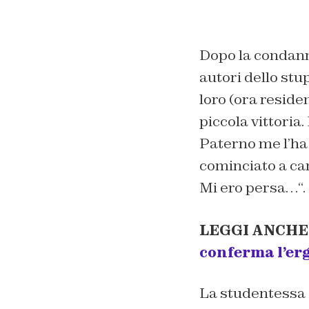
Dopo la condann
autori dello stu
loro (ora reside
piccola vittoria
Paterno me l’ha
cominciato a ca
Mi ero persa…
“.
LEGGI ANCHE
conferma l’er
La studentessa a