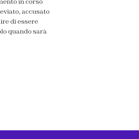
mento in corso
breviato, accusato
ire di essere
solo quando sarà