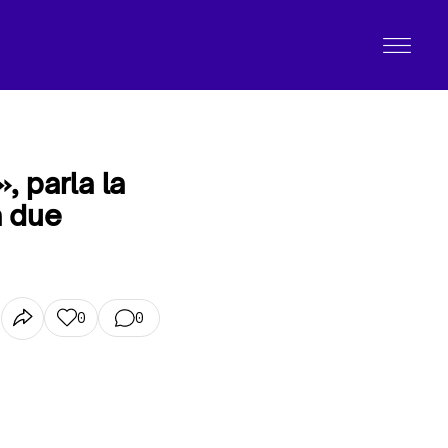
», parla la
a due
0
0