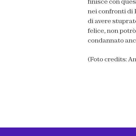
finisce con que
nei confronti di 
di avere stuprat
felice, non potr
condannato anch
(Foto credits: A