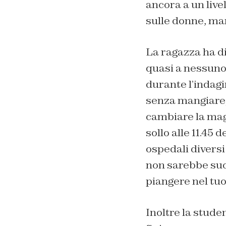
ancora a un livel
sulle donne, ma
La ragazza ha d
quasi a nessuno 
durante l’indagin
senza mangiare,
cambiare la magl
sollo alle 11.45 
ospedali diversi 
non sarebbe succ
piangere nel tuo
Inoltre la stude