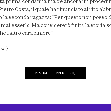
sta prima condanna ma c’è ancora un procedi
Pietro Costa, il quale ha rinunciato al rito ab
o la seconda ragazza: “
Per questo non posso d
ò mai esserlo. Ma considererò finita la storia 
e l’altro carabiniere
“.
nsa)
MOSTRA I COMMENTI
(0)