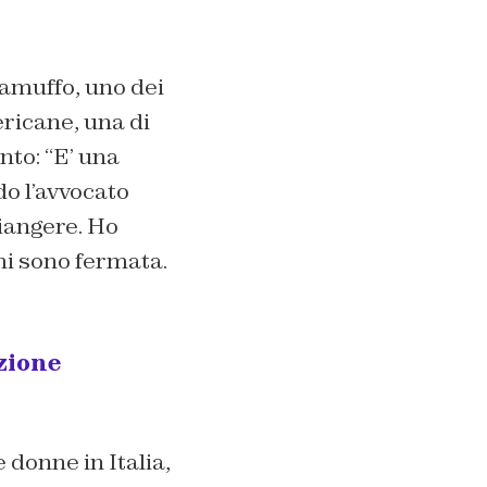
Camuffo, uno dei
ericane, una di
to: “
E’ una
do l’avvocato
iangere. Ho
i sono fermata.
zione
 donne in Italia,