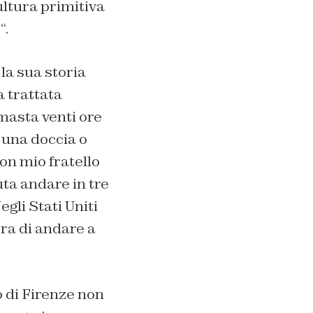
cultura primitiva
e
“.
la sua storia
 trattata
masta venti ore
 una doccia o
on mio fratello
uta andare in tre
gli Stati Uniti
era di andare a
o di Firenze non