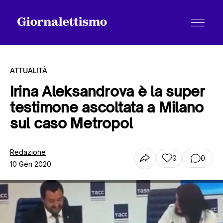
ATTUALITÀ
Irina Aleksandrova è la super
testimone ascoltata a Milano
Tutti gli articoli
sul caso Metropol
Chi siamo
Redazione
0
0
10 Gen 2020
Contatti