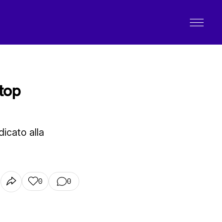
stop
icato alla
0
0