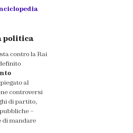
enciclopedia
 politica
sta contro la Rai
definito
onto
piegato al
ene controversi
hi di partito,
 pubbliche –
ne di mandare