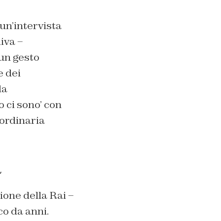
un’intervista
iva –
 un gesto
e dei
da
 ci sono’ con
aordinaria
a
one della Rai –
o da anni.