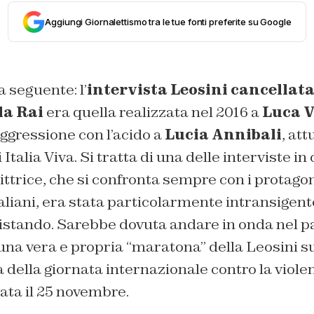
Aggiungi Giornalettismo tra le tue fonti preferite su Google
a seguente: l’
intervista Leosini cancellata
la Rai
era quella realizzata nel 2016 a
Luca 
ggressione con l’acido a
Lucia Annibali
, att
talia Viva. Si tratta di una delle interviste in 
rittrice, che si confronta sempre con i protagon
 italiani, era stata particolarmente intransigen
istando. Sarebbe dovuta andare in onda nel pa
na vera e propria “maratona” della Leosini su
 della giornata internazionale contro la viole
ata il 25 novembre.