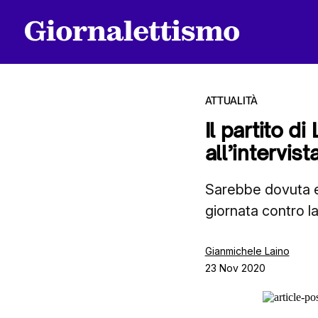
ATTUALITÀ
Il partito d
all’intervis
Tutti gli articoli
Sarebbe dovuta en
giornata contro l
Chi siamo
Gianmichele Laino
23 Nov 2020
Contatti