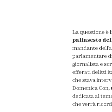
La questione è l
palinsesto del
mandante dell’a
parlamentare di I
giornalista e sc
efferati delitti
che stava interv
Domenica Con, u
dedicata al tema
che verrà ricord