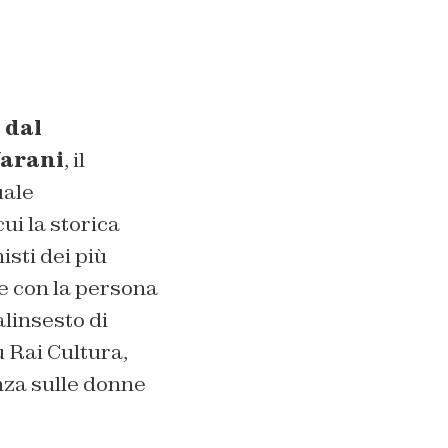
 dal
Varani
, il
uale
cui la storica
isti dei più
te con la persona
linsesto di
 Rai Cultura,
nza sulle donne