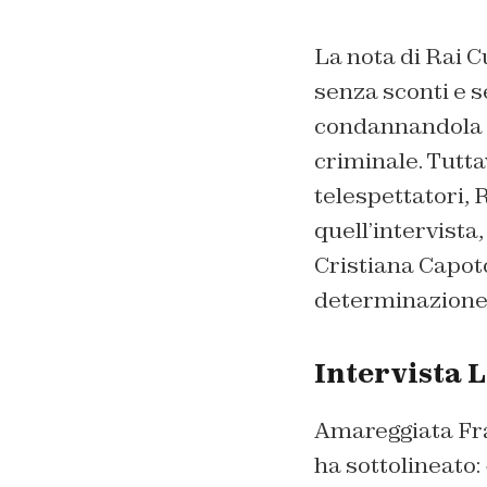
La nota di Rai C
senza sconti e 
condannandola ap
criminale. Tuttav
telespettatori, 
quell’intervista
Cristiana Capoto
determinazione 
Intervista L
Amareggiata Fran
ha sottolineato: