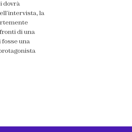
si dovrà
ll’intervista, la
fortemente
fronti di una
i fosse una
 protagonista