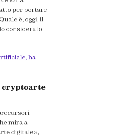
ce lo ha
fatto per portare
uale è, oggi, il
ndo considerato
tificiale, ha
i cryptoarte
precursori
he mira a
rte digitale»,