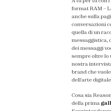
A tu per tu con i
format RAM – La 
anche sulla pagi
conversazioni con
quella di un ra
messaggistica, c
dei messaggi voc
sempre oltre lo 
nostra intervist
brand che vuole
dell’arte digitale
Cosa sia Reason
della prima
gal