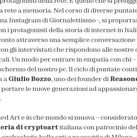
 protagonisti della rete. È quello che si prefigge
rete a memoria. Nel corso di diverse puntate 
na Instagram di Giornalettismo -, si proporra
 i protagonisti della storia di internet in Itali
cconto attraverso una semplice conversazione 
on gli intervistati che rispondono alle nostr
ali. Un modo per entrare in empatia con chi – d
schermo del nostro pc. Il ciclo di puntate cont
a a
Giulio Bozzo
, uno dei founder di
Reasone
 portare le nuove generazioni ad appassionar
.
ed Art e in che mondo si muova – considerato 
leria di cryptoart
italiana con patrocinio de