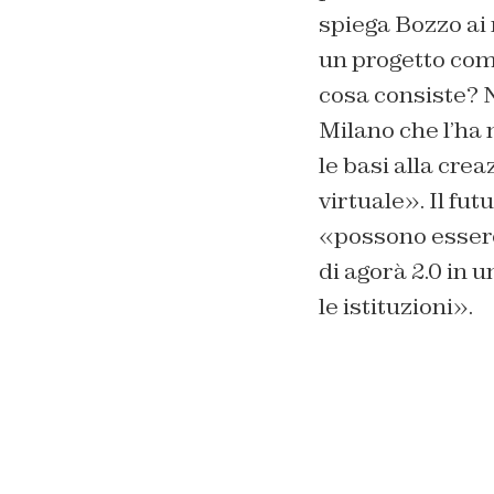
spiega Bozzo ai 
un progetto com
cosa consiste? 
Milano che l’ha
le basi alla cre
virtuale». Il f
«possono essere
di agorà 2.0 in 
le istituzioni».