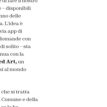
 di fare il nostro
– disponibili
nno delle
a. L’idea è
via app di
e domande con
i solito – sta
inua con la
d Art,
un
si al mondo
che si tratta
l Comune e della