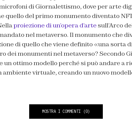
microfoni di
Giornalettismo
, dove per arte dig
e quello del primo monumento diventato NFT i
Nella
proiezione di un’opera d’arte
sull’Arco de
 mandato nel metaverso. Il monumento che di
azione di quello che viene definito «una sorta 
uturo dei monumenti nel metaverso? Secondo G
 un ottimo modello perché si può andare a ri
un ambiente virtuale, creando un nuovo modell
MOSTRA I COMMENTI
(0)