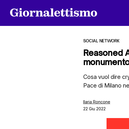
SOCIAL NETWORK
Reasoned Ar
monumento 
Tutti gli articoli
Cosa vuol dire cr
Pace di Milano n
Chi siamo
Ilaria Roncone
22 Giu 2022
Contatti