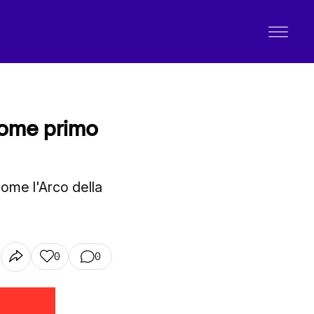
come primo
ome l'Arco della
0
0