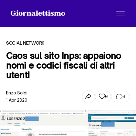
SOCIAL NETWORK
Caos sul sito Inps: appaiono
nomi e codici fiscali di altri
Tutti gli articoli
utenti
Chi siamo
Enzo Boldi
0
0
1 Apr 2020
Contatti