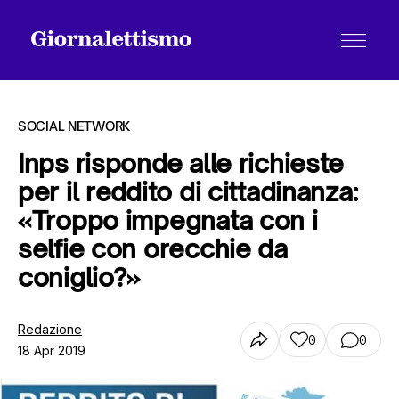
SOCIAL NETWORK
Inps risponde alle richieste
per il reddito di cittadinanza:
Tutti gli articoli
«Troppo impegnata con i
selfie con orecchie da
Chi siamo
coniglio?»
Redazione
Contatti
0
0
18 Apr 2019