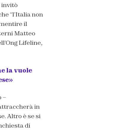
 invitò
che “
l’Italia non
mentire il
nterni Matteo
l’Ong Lifeline,
e la vuole
ese»
o –
attraccherà in
. Altro è se si
nchiesta di