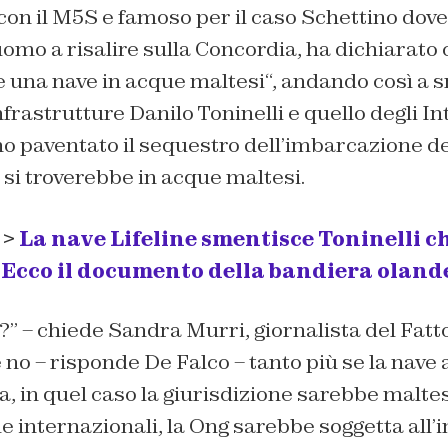
con il M5S e famoso per il caso Schettino dove
uomo a risalire sulla Concordia, ha dichiarato 
 una nave in acque maltesi
“, andando così a s
nfrastrutture Danilo Toninelli e quello degli I
o paventato il sequestro dell’imbarcazione del
si troverebbe in acque maltesi.
 >
La nave Lifeline smentisce Toninelli ch
«Ecco il documento della bandiera oland
?
” – chiede Sandra Murri, giornalista del Fatt
 no
– risponde De Falco –
tanto più se la nave 
a, in quel caso la giurisdizione sarebbe maltese
e internazionali, la Ong sarebbe soggetta all’i