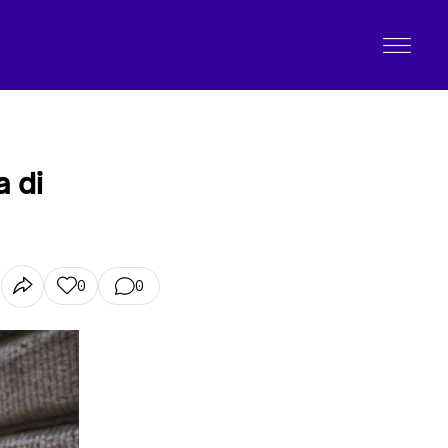
a di
0
0