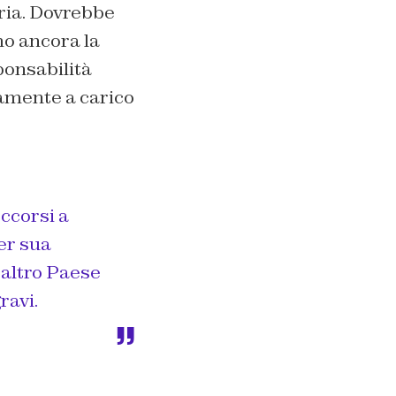
ria. Dovrebbe
mo ancora la
ponsabilità
ramente a carico
ccorsi a
per sua
 altro Paese
ravi.