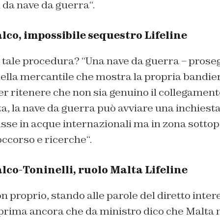
i da nave da guerra
“.
lco, impossibile sequestro Lifeline
 tale procedura? “
Una nave da guerra
– proseg
 della mercantile che mostra la propria bandier
er ritenere che non sia genuino il collegament
, la nave da guerra può avviare una inchiesta
isse in acque internazionali ma in zona sottopo
occorso e ricerche
“.
lco-Toninelli, ruolo Malta Lifeline
 proprio, stando alle parole del diretto intere
 prima ancora che da ministro dico che Malta 