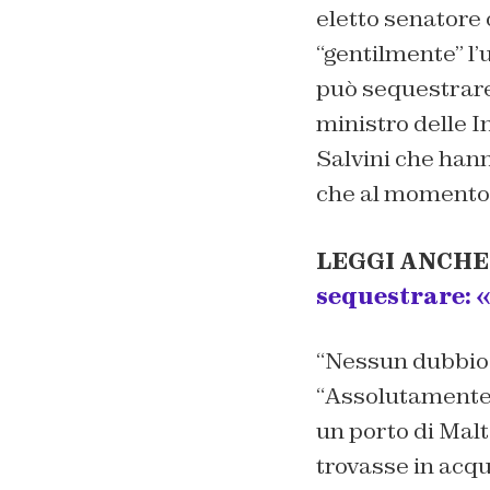
eletto senatore 
“gentilmente” l’
può sequestrare
ministro delle I
Salvini che hann
che al momento 
LEGGI ANCHE
sequestrare: 
“
Nessun dubbio
“
Assolutamente
un porto di Malt
trovasse in acqu