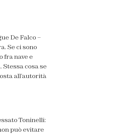
ue De Falco –
a. Se ci sono
o fra nave e
. Stessa cosa se
sta all’autorità
ssato Toninelli:
non può evitare