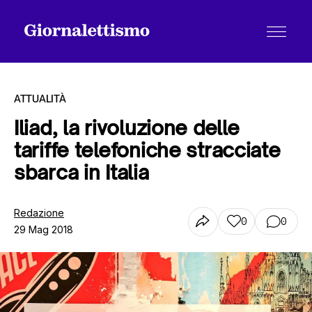
ATTUALITÀ
Iliad, la rivoluzione delle
tariffe telefoniche stracciate
Tutti gli articoli
sbarca in Italia
Chi siamo
Redazione
0
0
29 Mag 2018
Contatti