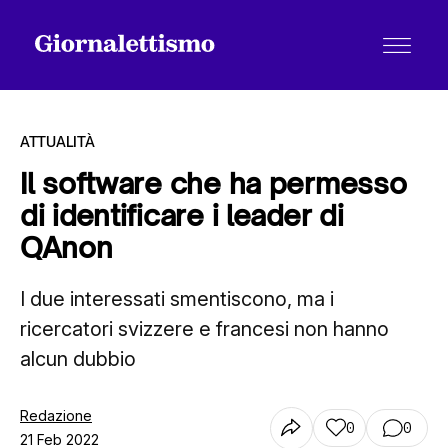
ATTUALITÀ
Il software che ha permesso
di identificare i leader di
Tutti gli articoli
QAnon
I due interessati smentiscono, ma i
Chi siamo
ricercatori svizzere e francesi non hanno
alcun dubbio
Contatti
Redazione
0
0
21 Feb 2022