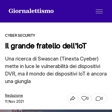
CYBER SECURITY
Il grande fratello dell’IoT
Tutti gli articoli
Una ricerca di Swascan (Tinexta Cyeber)
mette in luce le vulnerabilità dei dispositivi
DVR, ma il mondo dei dispositivi IoT è ancora
Chi siamo
una giungla
Contatti
Redazione
0
0
11 Nov 2021