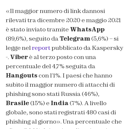
«Il maggior numero di link dannosi
rilevati tra dicembre 2020 e maggio 2021
è stato inviato tramite
WhatsApp
(89,6%), seguito da
Telegram
(5,6%) – si
legge nel
report
pubblicato da Kaspersky
-.
Viber
è al terzo posto con una
percentuale del 4,7% seguita da
Hangouts
con l’1%. I paesi che hanno
subìto il maggior numero di attacchi di
phishing sono stati Russia (46%),
Brasile
(15%) e
India
(7%). A livello
globale, sono stati registrati 480 casi di
phishing al giorno». Una percentuale che