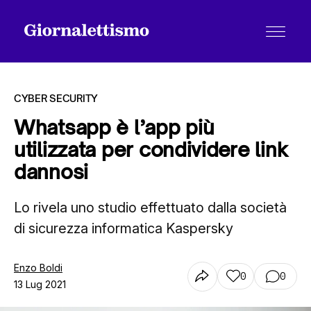
CYBER SECURITY
Whatsapp è l’app più
utilizzata per condividere link
Tutti gli articoli
dannosi
Lo rivela uno studio effettuato dalla società
Chi siamo
di sicurezza informatica Kaspersky
Contatti
Enzo Boldi
0
0
13 Lug 2021