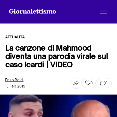
ATTUALITÀ
La canzone di Mahmood
diventa una parodia virale sul
Tutti gli articoli
caso Icardi | VIDEO
Chi siamo
Enzo Boldi
0
0
15 Feb 2019
Contatti