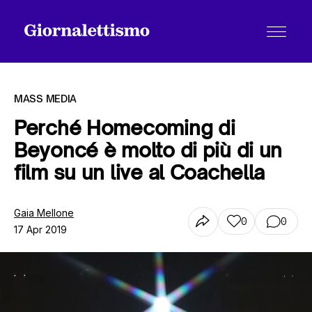
MASS MEDIA
Perché Homecoming di
Beyoncé è molto di più di un
Tutti gli articoli
film su un live al Coachella
Chi siamo
Gaia Mellone
0
0
17 Apr 2019
Contatti