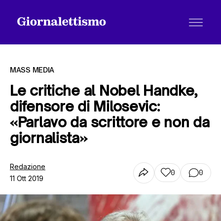
MASS MEDIA
Le critiche al Nobel Handke,
difensore di Milosevic:
Tutti gli articoli
«Parlavo da scrittore e non da
giornalista»
Chi siamo
Redazione
0
0
11 Ott 2019
Contatti