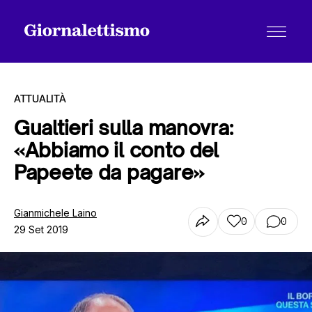
ATTUALITÀ
Gualtieri sulla manovra:
«Abbiamo il conto del
Tutti gli articoli
Papeete da pagare»
Chi siamo
Gianmichele Laino
0
0
29 Set 2019
Contatti