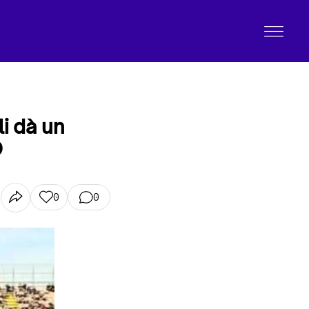
li dà un
O
0
0