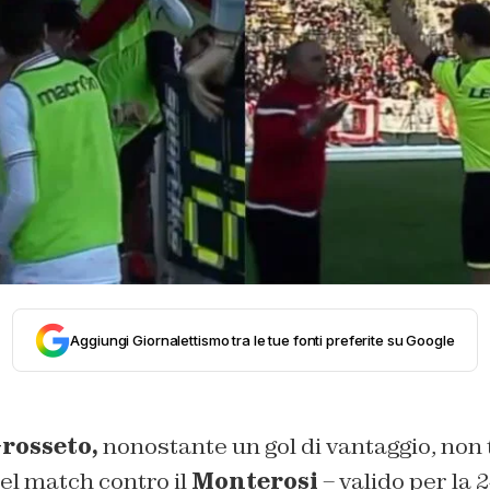
Aggiungi Giornalettismo tra le tue fonti preferite su Google
rosseto,
nonostante un gol di vantaggio, non 
del match contro il
Monterosi
– valido per la