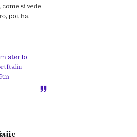
o, come si vede
ro, poi, ha
 mister lo
rtItalia
P9m
ajic