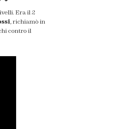
lli. Era il 2
ossi
, richiamò in
hi contro il