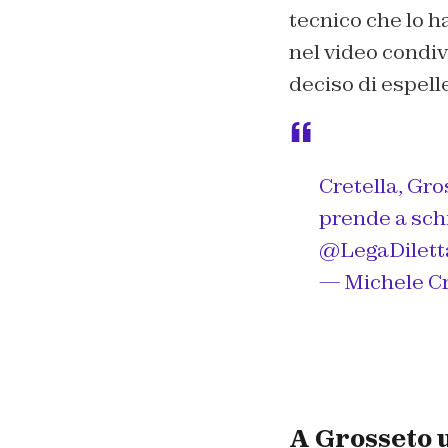
tecnico che lo h
nel video condiv
deciso di espelle
Cretella, Gro
prende a schi
@LegaDilett
— Michele Cri
A Grosseto u