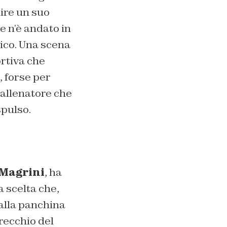
uire un suo
e n’è andato in
nico. Una scena
ortiva che
, forse per
l’allenatore che
spulso.
Magrini
, ha
a scelta che,
 alla panchina
recchio del