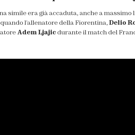
na simile era già accaduta, anche a massimo live
quando l’allenatore della Fiorentina,
Delio R
iatore
Adem Ljajic
durante il match del Franc