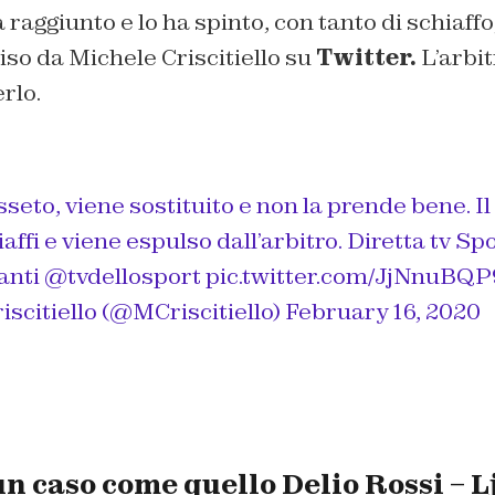
a raggiunto e lo ha spinto, con tanto di schiaff
iso da Michele Criscitiello su
Twitter.
L’arbit
rlo.
sseto, viene sostituito e non la prende bene. Il
affi e viene espulso dall’arbitro. Diretta tv Spo
anti
@tvdellosport
pic.twitter.com/JjNnuBQ
scitiello (@MCriscitiello)
February 16, 2020
n caso come quello Delio Rossi – Lj