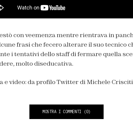
otestò con veemenza mentre rientrava in panch
une frasi che fecero alterare il suo tecnico c
nte i tentativi dello staff di fermare quella sce
ndere, molto diseducativa.
a e video: da profilo Twitter di Michele Crisciti
MOSTRA I COMMENTI
(0)